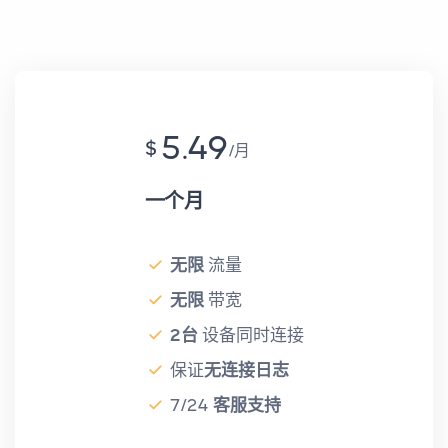
5.49
$
月
一个月
无限
流量
无限
带宽
2台
设备同时连接
保证
无连接日志
7/24
客服支持